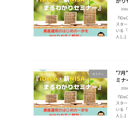
かり
202
『iD
スター
いる「
人 […]
“7
セミナー
ミナ
202
『iD
スター
いる「
人 […]