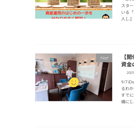
スター
いる「
人 […]
【開
ブログ
資金
202
9/7 
るわか
すでに
備に […