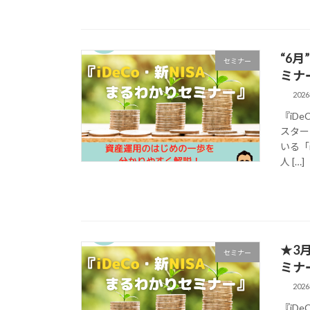
“6
セミナー
ミナ
202
『iD
スター
いる「
人 […]
★3
セミナー
ミナ
202
『iD