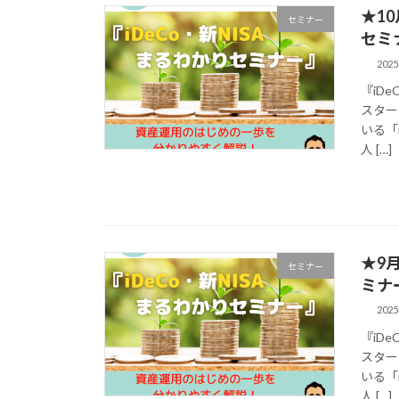
★1
セミナー
セミ
202
『iD
スター
いる「
人 […]
★9
セミナー
ミナ
202
『iD
スター
いる「
人 […]