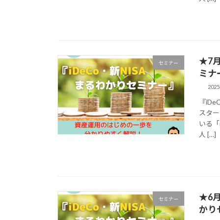
★7
セミナー
ミナ
202
『iD
スター
いる「
人 […]
★6
セミナー
かり