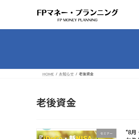
コ
ナ
ン
ビ
テ
ゲ
ン
ー
ツ
シ
へ
ョ
ス
ン
キ
に
ッ
移
プ
動
HOME
お知らせ
老後資金
老後資金
“8
セミナー