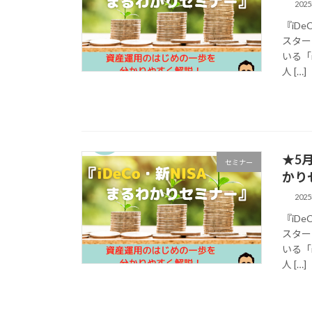
202
『iD
スター
いる「
人 […]
★5
セミナー
かり
202
『iD
スター
いる「
人 […]