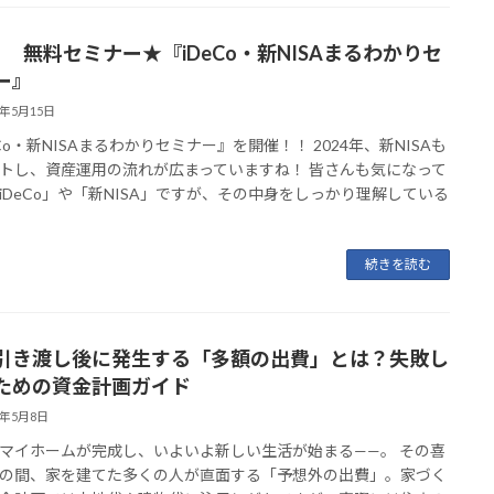
月” 無料セミナー★『iDeCo・新NISAまるわかりセ
ー』
6年5月15日
eCo・新NISAまるわかりセミナー』を開催！！ 2024年、新NISAも
トし、資産運用の流れが広まっていますね！ 皆さんも気になって
iDeCo」や「新NISA」ですが、その中身をしっかり理解している
続きを読む
引き渡し後に発生する「多額の出費」とは？失敗し
ための資金計画ガイド
6年5月8日
マイホームが完成し、いよいよ新しい生活が始まる——。 その喜
の間、家を建てた多くの人が直面する「予想外の出費」。家づく