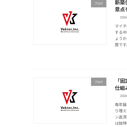
新築
ブログ
意点
202
マイホ
する中
ょうか
度です。
「固
ブログ
仕組
202
毎年届
り増え
ン返済
は独特