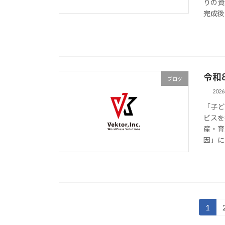
りの資
完成後
令和
ブログ
202
「子ど
ビスを
産・育
因」に
投
1
固
定