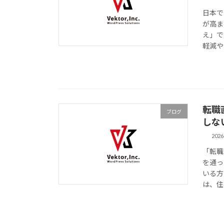
日本で
が高ま
え」で
軽減や
転職
ブログ
しな
202
「転職
を通っ
いる方
は、住