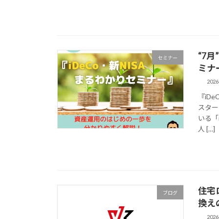
“7
セミナー
ミナ
202
『iD
スター
いる「
人 […]
住宅
ブログ
換え
202