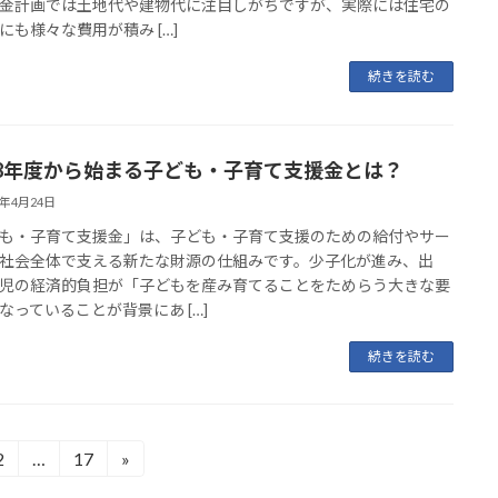
金計画では土地代や建物代に注目しがちですが、実際には住宅の
にも様々な費用が積み […]
続きを読む
8年度から始まる子ども・子育て支援金とは？
6年4月24日
も・子育て支援金」は、子ども・子育て支援のための給付やサー
社会全体で支える新たな財源の仕組みです。少子化が進み、出
児の経済的負担が「子どもを産み育てることをためらう大きな要
なっていることが背景にあ […]
続きを読む
2
…
17
»
固
固
定
定