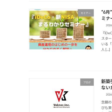
“6
セミナー
ミナ
202
『iD
スター
いる「
人 […]
新築
ブログ
ない
202
念願の
びも束