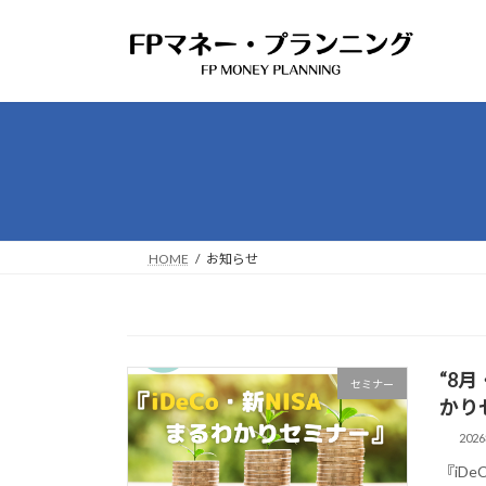
コ
ナ
ン
ビ
テ
ゲ
ン
ー
ツ
シ
へ
ョ
ス
ン
キ
に
ッ
移
プ
動
HOME
お知らせ
“8
セミナー
かり
202
『iD