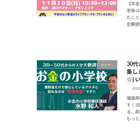
【年金
老後は
たこと
定期便
30
セミナー
集し
☆|
202
福島県
す！2
る、周
もっと