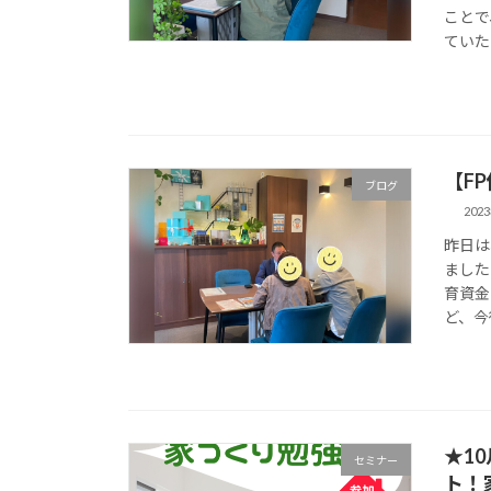
ことで
ていた
【F
ブログ
202
昨日は
ました
育資金
ど、今
★1
セミナー
ト！