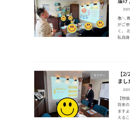
届け
202
📚＼
がご参
く、 
私自身
【2
セミナー
まし
202
【物価
将来の
ますよ
えること