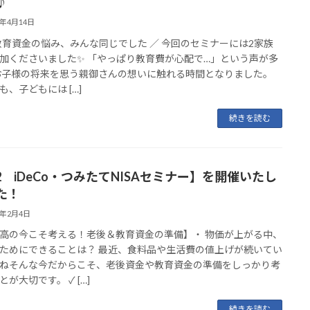
♪
5年4月14日
 教育資金の悩み、みんな同じでした ／ 今回のセミナーには2家族
加くださいました✨ 「やっぱり教育費が心配で…」という声が多
お子様の将来を思う親御さんの想いに触れる時間となりました。
も、子どもには […]
続きを読む
/2 iDeCo・つみたてNISAセミナー】を開催いたし
た！
5年2月4日
高の今こそ考える！老後＆教育資金の準備】・ 物価が上がる中、
ためにできることは？ 最近、食料品や生活費の値上げが続いてい
ねそんな今だからこそ、老後資金や教育資金の準備をしっかり考
が大切です。 ✓ […]
続きを読む