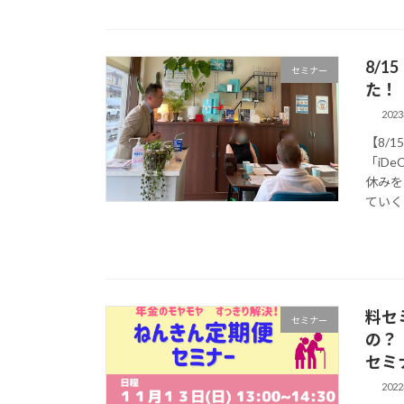
8/
セミナー
た！
202
【8/
「iD
休みを
ていく
料セ
セミナー
の？
セミ
202