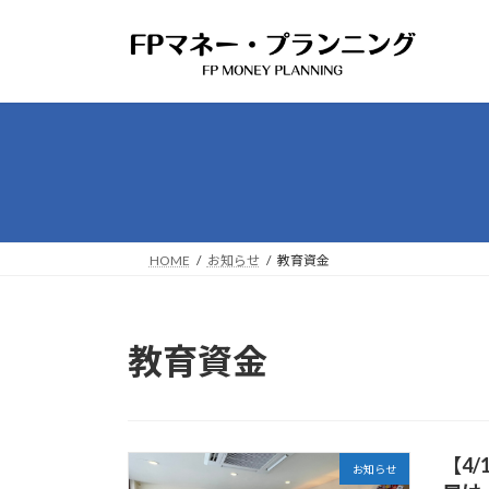
コ
ナ
ン
ビ
テ
ゲ
ン
ー
ツ
シ
へ
ョ
ス
ン
キ
に
ッ
移
プ
動
HOME
お知らせ
教育資金
教育資金
【4
お知らせ