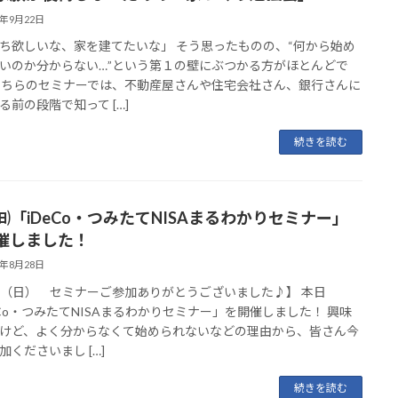
3年9月22日
ち欲しいな、家を建てたいな」 そう思ったものの、“何から始め
いのか分からない…”という第１の壁にぶつかる方がほとんどで
こちらのセミナーでは、不動産屋さんや住宅会社さん、銀行さんに
る前の段階で知って […]
続きを読む
27㈰「iDeCo・つみたてNISAまるわかりセミナー」
催しました！
3年8月28日
27（日） セミナーご参加ありがとうございました♪】 本日
eCo・つみたてNISAまるわかりセミナー」を開催しました！ 興味
けど、よく分からなくて始められないなどの理由から、皆さん今
加くださいまし […]
続きを読む