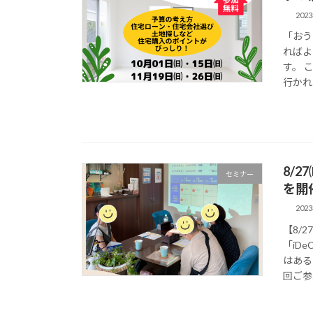
202
「おう
ればよ
す。 
行かれ
8/
セミナー
を開
202
【8/
「iD
はある
回ご参