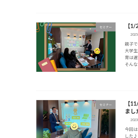
【1
セミナー
202
親子で
大学生
育は遅
そんな
【11
セミナー
まし
202
今回は
した♪