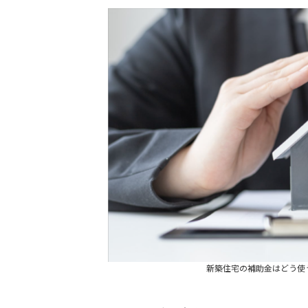
更
新
日
時
:
新築住宅の補助金はどう使う