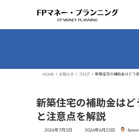
コ
ナ
ン
ビ
テ
ゲ
ン
ー
ツ
シ
へ
ョ
ス
ン
キ
に
ッ
移
プ
動
HOME
お知らせ
ブログ
新築住宅の補助金はどう使
新築住宅の補助金はどう
と注意点を解説
最
2026年7月3日
2026年6月23日
fpmon
終