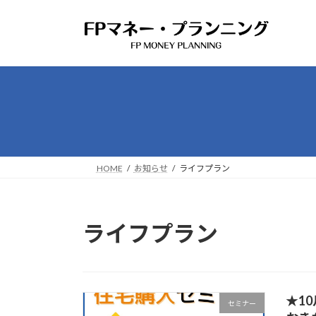
コ
ナ
ン
ビ
テ
ゲ
ン
ー
ツ
シ
へ
ョ
ス
ン
キ
に
ッ
移
プ
動
HOME
お知らせ
ライフプラン
ライフプラン
★1
セミナー