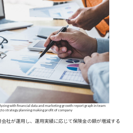
yzing with financial data and marketing growth report graph in team
 to strategy planning making profit of company
険会社が運用し、運用実績に応じて保険金の額が増減する