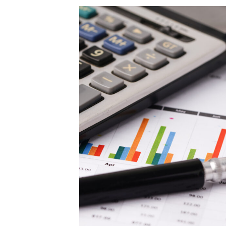
更
新
日
時
: