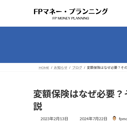
コ
ナ
ン
ビ
テ
ゲ
ン
ー
ツ
シ
へ
ョ
ス
ン
キ
に
ッ
移
プ
動
HOME
お知らせ
ブログ
変額保険はなぜ必要？そ
変額保険はなぜ必要？
説
最
2023年2月13日
2024年7月22日
fpmo
終