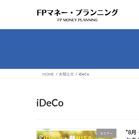
コ
ナ
ン
ビ
テ
ゲ
ン
ー
ツ
シ
へ
ョ
ス
ン
キ
に
ッ
移
プ
動
HOME
お知らせ
iDeCo
iDeCo
“8
セミナー