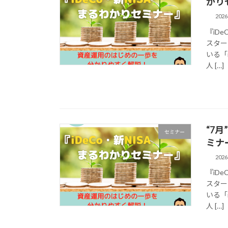
かり
202
『iD
スター
いる「
人 […]
“7
セミナー
ミナ
202
『iD
スター
いる「
人 […]