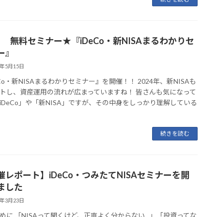
月” 無料セミナー★『iDeCo・新NISAまるわかりセ
ー』
6年5月15日
eCo・新NISAまるわかりセミナー』を開催！！ 2024年、新NISAも
トし、資産運用の流れが広まっていますね！ 皆さんも気になって
iDeCo」や「新NISA」ですが、その中身をしっかり理解している
続きを読む
催レポート】iDeCo・つみたてNISAセミナーを開
ました
6年3月23日
めに 「NISAって聞くけど、正直よく分からない…」「投資ってな