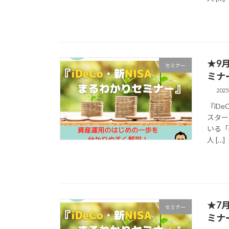
★9
セミナー
ミナ
202
『iD
スター
いる「
人 […]
★7
セミナー
ミナ