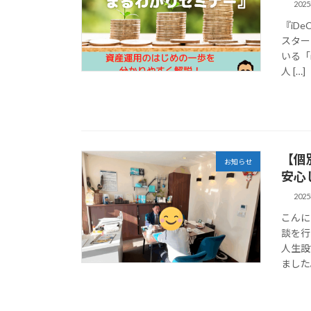
202
『iD
スター
いる「
人 […]
【個
お知らせ
安心
202
こんに
談を行
人生設
ました。