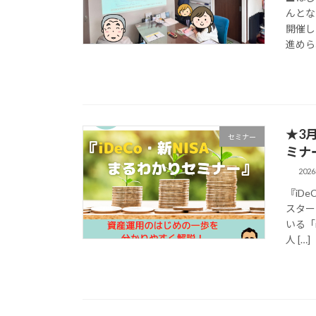
んとな
開催し
進められ
★3
セミナー
ミナ
202
『iD
スター
いる「
人 […]