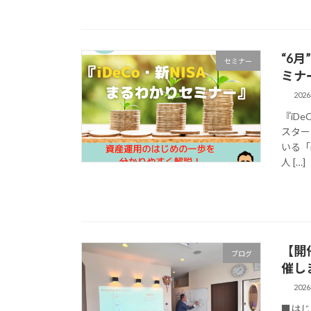
“6
セミナー
ミナ
202
『iD
スター
いる「
人 […]
【開
ブログ
催し
202
■はじ