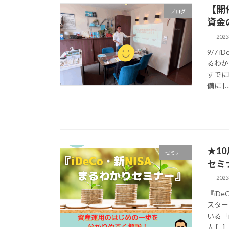
【開
ブログ
資金
202
9/7 
るわか
すでに
備に […
★1
セミナー
セミ
202
『iD
スター
いる「
人 […]