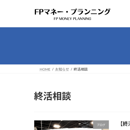
コ
ナ
ン
ビ
テ
ゲ
ン
ー
ツ
シ
へ
ョ
ス
ン
キ
に
ッ
移
プ
動
HOME
お知らせ
終活相談
終活相談
【終
ブログ