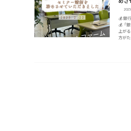
めさ
202
💰 
💰「
上がる
方がた